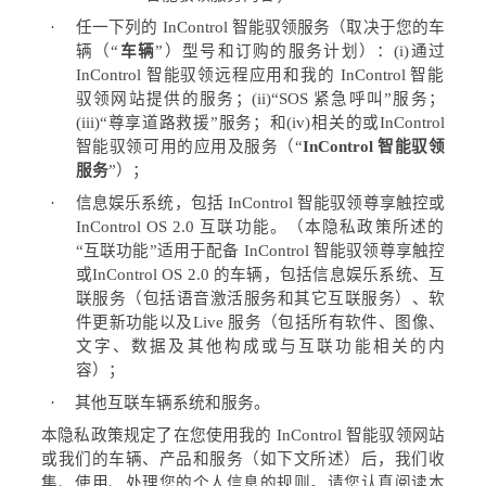
·
任一下列的
InControl
智能驭领服务（取决于您的车
辆（
“
车辆
”
）型号和订购的服务计划）：
(i)
通过
InControl
智能驭领远程应用和我的
InControl
智能
驭领网站提供的服务；
(ii)“SOS
紧急呼叫
”
服务；
(iii)“
尊享道路救援
”
服务；和
(iv)
相关的或
InControl
智能驭领可用的应用及服务（
“
InControl
智能驭领
服务
”
）；
·
信息娱乐系统，包括
InControl
智能驭领尊享触控或
InControl OS 2.0
互联功能。（本隐私政策所述的
“
互联功能
”
适用于配备
InControl
智能驭领尊享触控
或
InControl OS 2.0
的车辆，包括信息娱乐系统、互
联服务（包括语音激活服务和其它互联服务）、软
件更新功能以及
Live
服务（包括所有软件、图像、
文字、数据及其他构成或与互联功能相关的内
容）；
·
其他互联车辆系统和服务。
本隐私政策规定了在您使用我的
InControl
智能驭领网站
或我们的车辆、产品和服务（如下文所述）后，我们收
集、使用、处理您的个人信息的规则。请您认真阅读本