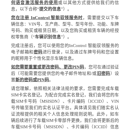
何语音激活服务的使用
或以其他方式提供给我们的信
息，以下合称
“
提交的信息
”
）。
您在注册
InControl
智能驭领服务时
，需要提交以下车
辆信息：
VIN
号
、生产商、型号、型号年份、功能、
车牌
号码
、购买或租赁日期，以及您购买或租赁车辆的经授
权零售商（
“
车辆识别信息
”
）。
完成注册后，您可以使用您的
InControl
智能驭领服务的
电子邮箱和
密码
进行登录，以及通过车牌号码和您设置
的昵称用于个性化显示车辆信息。
如您需要重置或更改密码、更改
PIN
码
，您可在通过验证
后（可能需要您提供您的电子邮件地址和
/
或
旧密码
）设
置
新的密码或
PIN
码
。
请您理解，依照相关法律法规的要求，您需要完成
车载
SIM
卡实名登记。为配合完成实名登记，
我们会将您的车
载
SIM
卡号码（
MSISDN
）、卡片编码（
ICCID
）、
VIN
号传输至我们的实名认证平台。具体请见我们随实名认
证流程提供的相关个人信息处理规则说明。此外，如车
辆后续进行了车载
SIM
卡零部件更换，我们会将更新后的
车载
SIM
卡号码（
MSISDN
）、卡片编码（
ICCID
）信息