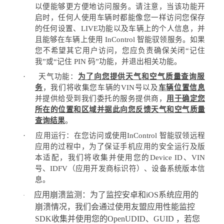
以便能够更方便地访问服务。请注意，当该功能开
启时，任何人使用车辆时都能像您一样访问您保存
的任何设置、
LIVE
功能以及车辆上的个人信息，并
且能够在车辆上使用
InControl
智能驭领服务。如果
您不希望其它用户访问，您应负责确保关闭
“
记住
我
”
或
“
记住
PIN
码
”
功能，并退出相关功能。
·
天气功能：
为了向您提供天气和空气质量查询服
务
，我们将收集您车辆的
VIN
号以及
车辆位置信息
并提供给受到我们委托的服务提供商，
用于确定您
所在的位置和区域并据此向您反馈天气和空气质量
查询结果
。
·
应用运行：在您访问或使用
InControl
智能驭领远程
应用的过程中，为了保证手机应用的安全运行及版
本适配，我们将收集并使用您的
Device ID
、
VIN
号、
IDFV
（应用开发商标识符）、设备系统版本信
息。
应用崩溃监测：为了监控安卓和
iOS
系统应用的
·
崩溃情况，我们会通过使用友盟应用性能监控
SDK
收集并使用您的
OpenUDID
、
GUID
，若您