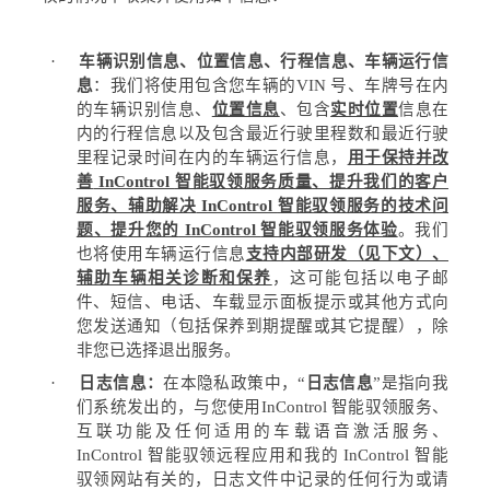
·
车辆识别信息、位置信息、行程信息、车辆运行信
息
：我们将使用包含您车辆的
VIN
号、车牌号
在内
的车辆识别信息、
位置信息
、包含
实时位置
信息在
内的行程信息以及
包含最近行驶里程数和最近行驶
里程记录时间在内的
车辆运行信息，
用于保持并改
善
InControl
智能驭领服务质量、提升我们的客户
服务、辅助解决
InControl
智能驭领服务的技术问
题、提升您的
InControl
智能驭领服务体验
。我们
也将使用车辆运行信息
支持内部研发（见下文）、
辅助车辆相关诊断和保养
，这可能包括以电子邮
件、短信、电话、车载显示面板提示或其他方式向
您发送通知（包括保养到期提醒或其它提醒），除
非您已选择退出服务。
·
日志信息：
在本隐私政策中，
“
日志信息
”
是指向我
们系统发出的，与您使用
InControl
智能驭领服务、
互联功能及任何适用的车载语音激活服务、
InControl
智能驭领远程应用和我的
InControl
智能
驭领网站有关的，日志文件中记录的任何行为或请