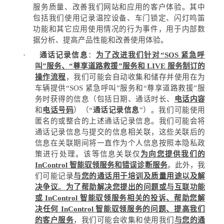
服务质量、改善我们网站和应用的客户体验。
其中
包括我们使用记录温控设备、车门锁定、闪灯鸣笛
功能和其它应用使用情况的行为事件，用于内部数
据分析、提高产品性能和改善使用体验。
·
通话记录信息
：
为了改进我们针对
“SOS
紧急呼
叫
”
服务、
“
尊享道路救援
”
服务和
LIVE
服务制订的
操作流程
，我们可能会自动收集和储存并使用在为
车辆提供
“SOS
紧急呼叫
”
服务和
“
尊享道路救援
”
服
务时获得的信息（包括日期、通话时长、
电话内容
和
电话号码
）（
“
通话记录信息
”
）。我们可能使用
匿名的或整合的上述通话记录信息。我们可能会将
通话记录信息与提交的信息相关联，这些关联后的
信息在关联期间将一直作为个人信息按照本隐私政
策进行处理。该等信息关联仅
为向您提供我们的
InControl
智能驭领服务和错误诊断服务
。此外，我
们可能记录
与您的通话用于培训及质量用途以及解
决争议
。
为了帮助解决您提出的问题或与互联功能
或
InControl
智能驭领服务相关的投诉、帮助您解
决任何
InControl
智能驭领服务的问题、提高我们
的客户服务
，我们可能会收集和使用我们
与您的通