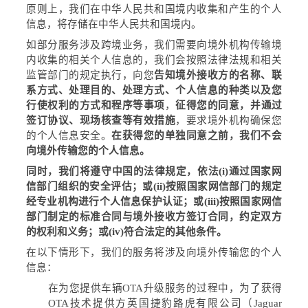
原则上，我们在中华人民共和国境内收集和产生的个人
信息，将存储在中华人民共和国境内。
如部分服务涉及跨境业务，我们需要向境外机构传输境
内收集的相关个人信息的，我们会按照法律法规和相关
监管部门的规定执行，向您
告知境外接收方的名称、联
系方式、处理目的、处理方式、个人信息的种类以及您
行使权利的方式和程序等事项
，
征得您的同意，并通过
签订协议、现场核查等有效措施
，要求境外机构
确保您
的个人信息安全
。
在获得您的单独同意之前，我们不会
向境外传输您的个人信息。
同时，我们将遵守中国的法律规定，依法
(i)
通过国家网
信部门组织的安全评估；或
(ii)
按照国家网信部门的规定
经专业机构进行个人信息保护认证；或
(iii)
按照国家网信
部门制定的标准合同与境外接收方签订合同，约定双方
的权利和义务；或
(iv)
符合法定的其他条件。
在以下情形下，我们的服务将涉及向境外传输您的个人
信息：
在为您提供车辆
OTA
升级服务的过程中，为了获得
OTA
技术提供方英国捷豹路虎有限公司（
Jaguar