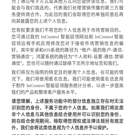
为了通过电子方式或其他方式向您提供该信息，我们可
能会与我们挑选的，代表我们处理营销传播的第三方服
务提供商合作，为此目的我们会
取得您的单独同意后再
向其披露您的上述个人信息。
您有权要求我们不将您的个人信息用于市场营销目的。
您可通过我的
InControl
智能驭领网站和
InControl
智能
驭领远程手机应用修改您对于接收市场营销信息的偏
好，其中安卓和
iOS
系统的路径为
“
账户
-
我的账户
-
通信
-
营销通信
”
；鸿蒙系统的路径为“个人资料
-
设置
-
通信
-
营销
通信”。您也可以随时通过联络下文所示地址告知我们。
我们将仅为指明的特定目的使用个人信息。在可能的情
况下，我们将使用匿名信息。我们可能使用匿名信息用
于制作
InControl
智能驭领服务统计分析，以进一步提高
我们的产品和整体客户服务水平。
请您理解，上述服务功能中的部分信息独立存在时无法
识别您的身份，不属于您的个人信息。如果我们将这类
非个人信息与其他信息结合使用并可以识别您的身份，
则在结合使用期间，除取得您授权或法律法规另有规定
外，我们会将这类信息视为个人信息并予以保护。