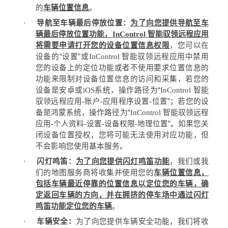
的
车辆位置信息
。
·
导航至车辆最后停放位置：
为了向您提供导航至车
辆最后停放位置功能，
InControl
智能驭领远程应用
将需要申请打开您的设备位置信息权限
，您可以在
设备的“设置”或
InControl
智能驭领远程应用中禁用
您的设备上的定位功能或者不使用要求位置信息的
功能来限制对设备位置信息的访问和采集，若您的
设备是安卓或
iOS
系统，操作路径为“
InControl
智能
驭领远程应用
-
账户
-
应用程序设置
-
位置”；若您的设
备是鸿蒙系统，操作路径为“
InControl
智能驭领远程
应用
-
个人资料
-
设置
-
设备权限
-
地理位置”。如果您关
闭设备位置授权，您将可能无法使用对应功能，但
不会影响您使用基本服务。
·
闪灯鸣笛：
为了向您提供闪灯鸣笛功能
，我们或我
们的地图服务商将收集并使用您的
车辆
位置信息
，
包括车辆最近停靠的位置信息以定位您的车辆，确
定返回车辆的方向，并在拥挤的停车场中通过闪灯
鸣笛功能定位您的车辆
。
·
车辆安全：
为了向您提供车辆安全功能，我们将收