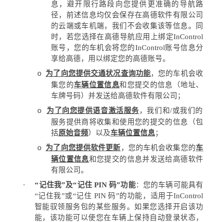
息，避开限行路段向您提供更准确的导航路
径，前述信息均仅会保存在高德软件有限公司
的云端或车机端，我们不会收集该等信息。同
时，若您选择在高德导航应用上绑定
InControl
账号，您的车机会将您的
InControl
账号信息分
享给高德，用以绑定您的高德账号。
为了向您提供交通状况查询功能
，您的车机会收
o
集您的
车辆位置信息
和您提交的信息（地址、
车牌号码）并发送给高德软件有限公司；
为了向您提供语音激活服务
，我们和
/
或我们的
o
服务提供商将收集和使用您的提交的信息（包
括
原始音频
）以及
车辆位置信息
；
为了向您提供软件更新
，您的车机会收集您的
车
o
辆位置信息
和您提交的信息并发送给高德软件
有限公司。
·
“
记住我
”
及
“
记住
PIN
码
”
功能
：您的车辆可能具有
“
记住我
”
或
“
记住
PIN
码
”
的功能，适用于
InControl
智能驭领服务包的某些服务。如果您选择开启该功
能，该功能可以使您在车辆上保持自动登录状态，