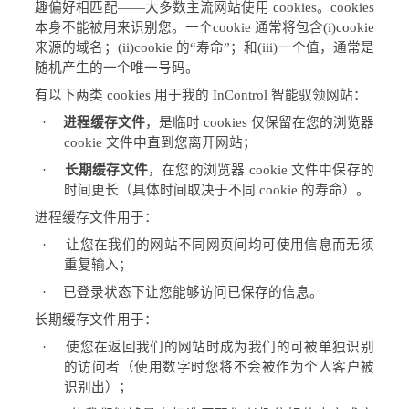
趣偏好相匹配
——
大多数主流网站使用
cookies
。
cookies
本身不能被用来识别您。一个
cookie
通常将包含
(i)cookie
来源的域名；
(ii)cookie
的
“
寿命
”
；和
(iii)
一个值，通常是
随机产生的一个唯一号码。
有以下两类
cookies
用于我的
InControl
智能驭领网站：
·
进程缓存文件
，是临时
cookies
仅保留在您的浏览器
cookie
文件中直到您离开网站；
·
长期缓存文件
，在您的浏览器
cookie
文件中保存的
时间更长（具体时间取决于不同
cookie
的寿命）。
进程缓存文件用于：
·
让您在我们的网站不同网页间均可使用信息而无须
重复输入；
·
已登录状态下让您能够访问已保存的信息。
长期缓存文件用于：
·
使您在返回我们的网站时成为我们的可被单独识别
的访问者（使用数字时您将不会被作为个人客户被
识别出）；