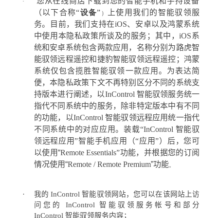
您从在线商店下载到您的智能手机和手持设备
·
（以下合称
“
设备
”
上使用我们的智能驭领服
）
务。
目前，我们支持在
iOS
、安卓以及鸿蒙系统
中使用本隐私政策所谈及的服务；其中，
iOS
系
统和安卓系统包含两款应用，名称分别为路虎智
能驭领远程遥控和捷豹智能驭领远程遥控；鸿蒙
系统仅包含揽胜智能驭领一款应用。为表达简
便，本隐私政策下文不再特别区分不同的系统支
持版本进行阐述，以
InControl
智能驭领服务统一
指代不同系统中的服务，除非特定版本中有不同
的功能，以
InControl
智能驭领远程应用统一指代
不同系统中的对应应用。
装载
“InControl
智能驭
领远程应用
”
智能手机应用（
“
应用
”
）后，您可
以使用“
Remote Essentials”
功能，并根据您的订阅
情况使用“
Remote / Remote Premium
”功能
。
·
我的
InControl
智能驭领网站，您可以在该网站上访
问您的
InControl
智能驭领服务帐号和部分
InControl
智能驭领服务内容；