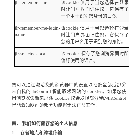
jlr
-remember-me
该
cookie
仅用于当您选择在登录
时让门户界面记住您。它保存了
一个用于识别您身份的口令。
jlr
-remember-me-login-
该
cookie
仅用于当您选择在登录
name
时让门户界面记住您。它保存了
您的用户名用于识别您的身份。
jlr
-selected-locale
该
cookie
保存了您浏览界面时所
偏好使用的语言。
您可以通过激活您的浏览器中的设置以拒绝全部或部分
来自我的
InControl
智能驭领网站的
cookies
。如果您使
用浏览器设置来屏蔽
cookies
您会发现部分我的
InControl
智能驭领网站的部分功能将无法正常工作。
四、
我们如何储存您的个人信息
1.
存储地点和跨境传输