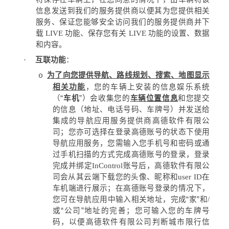
信息发送到我们的服务提供商以便其为您提供相关
服务、保证您能够安全访问我们的服务提供商并下
载
LIVE
功能、保存您有关
LIVE
功能的设置、数据
和内容。
·
互联功能
：
为了向您提供导航、路线规划、搜索、地图显示
o
相关功能
，您的车辆上安装的信息娱乐系统
（“
车机
”）会收集您的
车辆位置信息
和您提交
的信息（地址、电话号码、车牌号）并发送给
集成的导航应用服务提供商高德软件有限公
司；
您亦可选择在登录高德账号的状态下使用
导航应用服务，您需输入您手机号和密码或通
过手机扫描的方式完成高德账号的登录，登录
完成并绑定
InControl
账号后，高德软件有限公
司会从其云端下载您的头像、昵称和
user ID
在
车机端进行展示；在高德账号登录的情况下，
您可在导航应用中输入相关地址，完成“家”和
/
或“公司”地址的完善；您可输入您的车牌号
码，以便高德软件有限公司判断城市限行信