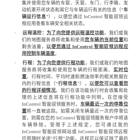
集并使用您车辆的车窗、天窗、车门、行李箱、发
动机罩开闭状态和其它与车辆运行有关的信息（
“
车
辆运行信息
”
），以便您通过
InControl
智能驭领远
程应用查看车辆安全相关状态。
·
远程温控：
为了向您提供远程温控功能
，我们或我
们的地图服务商将收集和使用
您车辆的当前位置
和
剩余油量，
以便您通过
InControl
智能驭领远程应
用控制车辆温度
。
·
行程：
为了向您提供行程功能
，我们或我们的地图
服务商将收集和使用您车辆的行程距离、
实时位
置
、行程时间、平均时速和燃油效率的相关数据在
内的行程信息（
“
行程信息
”
），
以便您可以查看您
的行程详细情况
。我们在该功能执行时会收集和处
理的上述信息将在行程功能中列明。在您接受
InControl
智能驭领服务时，
车辆最近一次的停靠位
置
将一直被追踪。如需关闭车辆最近一次的停靠位
置，则需在您的
InControl
智能驭领服务账户中将该
车辆移除。受限于上述规定，您可通过我的
InControl
智能驭领网站或
InControl
智能驭领远程
应用随时关闭
“
行程
”
功能。这样可以保证除了最后