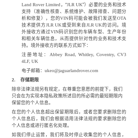
Land Rover Limited
，“
JLR UK
”）必要的业务和技术
支持（准确性核查、系统维护、故障排查、问题分
析和修复），您的
VIN
码可能会被我们发送至
OTA
技术提供方
JLR UK
或受到来自
JLR UK
的访问。境
外接收方通过
VIN
码识别您的车辆车型、生产年份
和相关车辆信息，从而提供针对性的业务和技术支
持。境外接收方的联系方式如下：
注册地址：
Abbey Road, Whitley, Coventry, CV3
4LF, UK
电子邮箱：
ukeo@jaguarlandrover.com
2.
存储期限
除非法律法规另有规定，在尊重您意愿的前提下，我们
只会在为实现本隐私政策所述目的所必需的最短期限内
保留您的个人信息。
在您的个人信息超出保留期限后，或者您要求删除您的
个人信息后，我们会根据适用法律法规的要求删除您的
个人信息或进行匿名化处理。
如我们停止运营，我们将及时停止收集您的个人信息，