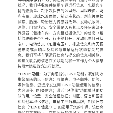
状况，我们将收集并使用车辆运行信息，包括您车
辆的燃油量、距下次保养的公里数、里程表值、防
冻液量、玻璃水液面值、制动液状态、刹车片磨损
状态、胎压、轮胎压力传感器故障、发动机故障、
油位、门窗状态、安全带是否系紧以及任何来源于
传感器（包括车内、方向盘或摄像头）的信息（包
括驾驶舱是否打开、行李舱打开、发动机罩打开状
态）、电池信息（包括电压）、排放信息和有无报
警布防或声响以及其它与车辆运行状态有关的信
息。我们可将车辆运行信息与提交的信息相关联，
这些关联后的信息在关联期间将一直作为个人信息
按照本隐私政策进行处理。
·
“LIVE”
功能
：为了向您提供
LIVE
功能，我们将收
集您车辆的以下信息：收藏夹、电子邮件、便签、
媒体信息、您选择发送到
LIVE
功能使用的信息；
内容源使用相关信息；激活
“
记住我
”
功能或其他功
能的用户设置；安全验证数据；时区、语言和国家
和其他本地化信息；车辆生产商和品牌；相关日志
信息（
“
LIVE
信息
”
）。如适用于您的车辆，该信息
将保存在车辆上，在您同意的情况下，由车辆将该