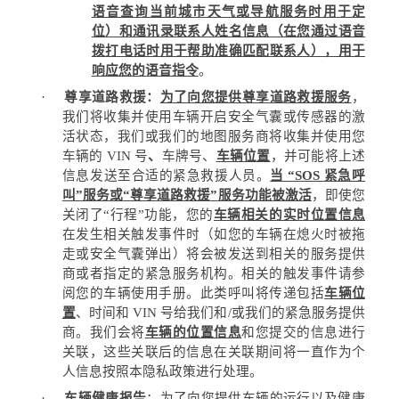
语音查询当前城市天气或导航服务时用于定
位）和通讯录联系人姓名信息（在您通过语音
拨打电话时用于帮助准确匹配联系人），用于
响应您的语音指令
。
·
尊享道路救援：
为了向您提供尊享道路救援服务
，
我们将收集并使用车辆开启安全气囊或传感器的激
活状态，我们或我们的地图服务商将收集并使用您
车辆的
VIN
号
、
车牌号、
车辆位置
，并可能将上述
信息发送至合适的紧急救援人员。
当
“SOS
紧急呼
叫
”
服务或
“
尊享道路救援
”
服务功能被激活
，即使您
关闭了
“
行程
”
功能，您的
车辆相关的实时位置信息
在发生相关触发事件时（如您的车辆在熄火时被拖
走或安全气囊弹出）将会被发送到相关的服务提供
商或者指定的紧急服务机构。相关的触发事件请参
阅您的车辆使用手册。此类呼叫将传递包括
车辆位
置
、时间和
VIN
号
给我们和
/
或我们的紧急服务提供
商。我们会将
车辆的位置信息
和您提交的信息进行
关联，这些关联后的信息在关联期间将一直作为个
人信息按照本隐私政策进行处理。
·
车辆健康报告
：为了向您提供车辆的运行以及健康