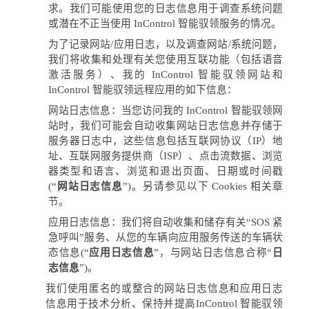
求。我们可能使用您的日志信息用于调查系统问题
或潜在不正当使用
InControl
智能驭领服务的情况。
为了记录网站
/
应用日志，以及调查网站
/
系统问题，
我们将收集和处理有关您使用互联功能（包括语音
激活服务）、我的
InControl
智能驭领网站和
InControl
智能驭领远程应用的如下信息：
网站日志信息：当您访问我的
InControl
智能驭领网
站时，我们可能会自动收集网站日志信息并存储于
服务器日志中，这些信息包括互联网协议（
IP
）地
址、互联网服务提供商（
ISP
）、点击流数据、浏览
器类型和语言、浏览和退出页面、日期或时间戳
(“
网站日志信息
”)
。另请参见以下
Cookies
相关章
节。
应用日志信息：我们将自动收集和储存有关
“SOS
紧
急呼叫
”
服务、从您的车辆向应用服务传送的车辆状
态信息
(“
应用日志信息
”
，与网站日志信息合称
“
日
志信息
”)
。
我们使用匿名的或整合的网站日志信息和应用日志
信息用于技术分析、保持并提高
InControl
智能驭领