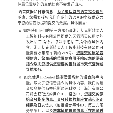
停靠位置以外的其他信息不会发送出来。
·
语音数据和日志信息
：
为了确保您的语音指令得到
响应
，您需要授权我们向我们的语音服务提供商共
享您的语音数据和提交的数据。具体而言：
如您使用我们的第三方服务商浙江艾克斯精灵人
o
工智能科技有限公司提供的天猫精灵应用功能
发出语音指令，取决于您语音指令的具体内
容，浙江艾克斯精灵人工智能科技有限公司可
能需要收集您车辆的
VIN
号、
您提交的原始音
频信息、您车辆的位置信息用于响应您的语音
指令以向您提供您需要的当前城市天气查询或
导航服务
。
如您使用
InControl
智能驭领系统的语音助手功
o
能，取决于您语音指令的具体内容，我们的语
音服务提供商赛轮斯通讯科技（上海）有限公
司将会获取您的用户
ID
、设备
ID
、
您提交的原
始音频指令信息、音频转换的相应文稿和识别
结果
及日志信息（包括语音事件
ID
、第三方服
务结果），以及
您车辆的位置信息（在您通过