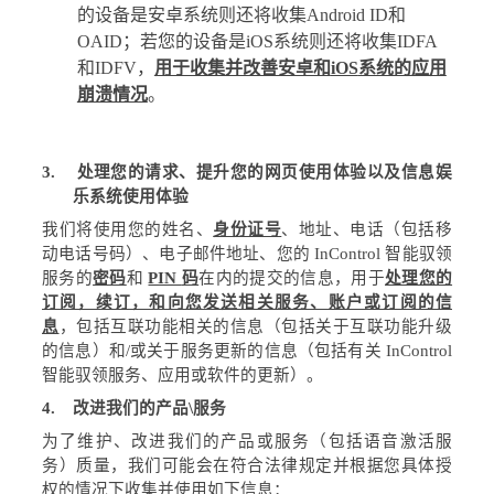
的设备是安卓系统则还将收集
Android ID
和
OAID
；若您的设备是
iOS
系统则还将收集
IDFA
和
IDFV
，
用于收集并改善安卓和
iOS
系统的应用
崩溃情况
。
3.
处理您的请求、提升您的网页使用体验以及信息娱
乐系统使用体验
我们将使用
您的姓名、
身份证号
、地址、电话（包括移
动电话号码）、电子邮件地址、您的
InControl
智能驭领
服务的
密码
和
PIN
码
在内的提交的信息，用于
处理您的
订阅，续订，和向您发送相关服务、账户或订阅的信
息
，包括互联功能相关的信息（包括关于互联功能升级
的信息）和
/
或关于服务更新的信息（包括有关
InControl
智能驭领服务、应用或软件的更新）。
4.
改进我们的产品
\
服务
为了维护、改进我们的产品或服务（包括语音激活服
务）质量，我们可能会在符合法律规定并根据您具体授
权的情况下收集并使用如下信息：