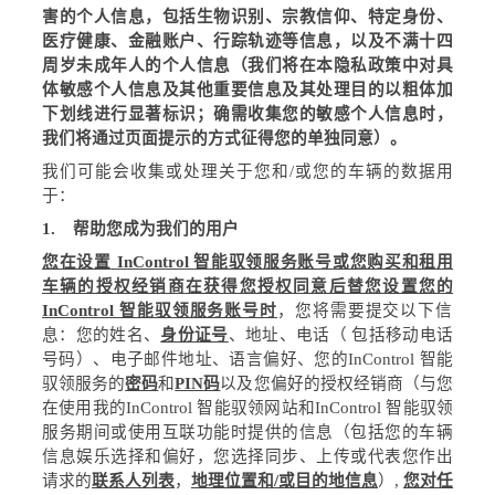
害的个人信息，包括生物识别、宗教信仰、特定身份、
医疗健康、金融账户、行踪轨迹等信息，以及不满十四
周岁未成年人的个人信息（我们将在本隐私政策中对具
体敏感个人信息及其他重要信息及其处理目的以粗体加
下划线进行显著标识；确需收集您的敏感个人信息时，
我们将通过页面提示的方式征得您的单独同意）。
我们可能会收集或处理关于您和
/
或您的车辆的数据用
于：
1.
帮助您成为我们的用户
您在设置
InControl
智能驭领服务账号或您购买和租用
车辆的授权经销商
在获得您授权同意后
替您设置您的
InControl
智能驭领服务账号时
，您将需要提交以下信
息：您的姓名、
身份证号
、地址、电话（
包括移动电话
号码）、电子邮件地址、
语言偏好、您的
InControl
智能
驭领服务的
密码
和
PIN
码
以及您偏好的授权经销商（与您
在使用我的
InControl
智能驭领网站和
InControl
智能驭领
服务期间或使用互联功能时提供的信息（包括您的车辆
信息娱乐选择和偏好，您选择同步、上传或代表您作出
请求的
联系人列表
，
地理位置
和
/
或目的地信息
）
,
您对任