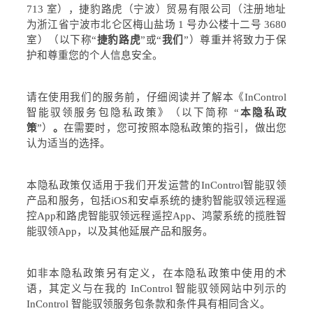
713
室），捷豹路虎（宁波）贸易有限公司（注册地址
为浙江省宁波市北仑区梅山盐场
1
号办公楼十二号
3680
室）（以下称
“
捷豹路虎
”
或
“
我们
”
）尊重并将致力于保
护和尊重您的个人信息安全。
请在使用我们的服务前，仔细阅读并了解本《
InControl
智能驭领服务包隐私政策
》（以下简称
“
本隐私政
策
”
）
。
在需要时，您可按照本隐私政策的指引，做出您
认为适当的选择。
本隐私政策仅适用于我们开发运营的
InControl
智能驭领
产品和服务，包括
iOS
和安卓系统的捷豹智能驭领远程遥
控
App
和路虎智能驭领远程遥控
App
、鸿蒙系统的揽胜智
能驭领
App
，以及其他延展产品和服务
。
如非本隐私政策另有定义，在本隐私政策中使用的术
语，其定义与在我的
InControl
智能驭领网站中列示的
InControl
智能驭领服务包条款和条件具有相同含义。